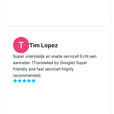
team was professional, friendly and worked
with the utmost care. Everything went
smoothly, quickly and without any problems.
Highly recommended for anyone looking for a
reliable and efficient service.
Tim Lopez
Super vriendelijk en snelle service!! Echt een
aanrader. (Translated by Google) Super
friendly and fast service!! Highly
recommended.