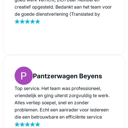
creatief opgesteld. Bedankt aan het team voor
de goede dienstverlening (Translated by
Google) We had our archives and cellars
cleared out by Inboedel Service. They did a
great job, being very flexible and creative.
Thank you to the team for the excellent
service.
Pantzerwagen Beyens
Top service. Het team was professioneel,
vriendelijk en ging uiterst zorgvuldig te werk.
Alles verliep soepel, snel en zonder
problemen. Echt een aanrader voor iedereen
die een betrouwbare en efficiënte service
zoekt. (Translated by Google) Top service. The